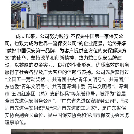
成立以来，公司努力践行“不仅是中国第一家保安公
司，也致力成为世界一流保安公司”的企业愿景，始终秉承
“做好中国保安第一品牌，为客户提供全方位的安保解决方
案”的使命，坚持改革和创新精神，致力蛇口保安品牌建
设，以雄厚的资金实力、良好的企业形象、优质高效的服务
赢得了社会各界及广大客户的信赖与表扬。
公司
先后获得
过
“全国五一劳动奖状”、共青团中央“青年文明号”、共青团广
东省委“青年文明号”、共青团深圳市委“青年文明号”、深圳
市“五四红旗团（总）支部标兵”等荣誉称号，
被评为
“
首届
全国先进保安服务公司
”
、
“广东省先进保安服务公司”、“深
圳市先进保安组织”及“深圳市先进职工之家”，是广东省保
安协会副会长单位
，
是
中国保安协会
和
深圳市保安协会常务
理事单位。