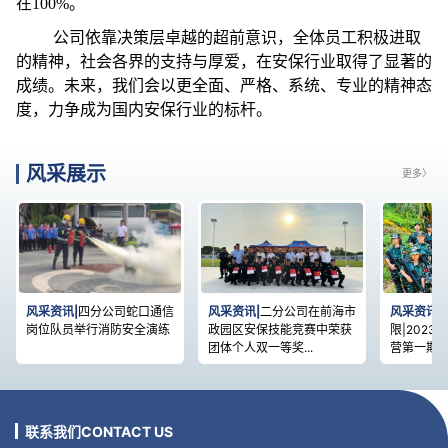
在100%。
公司依靠决策层卓越的超前意识，全体员工积极进取
的精神，社会各界的支持与厚爱，在安保行业取得了显著的
成绩。未来，我们会以更全面、严格、系统、专业的精神态
度，力争成为国内安保行业的标杆。
风采展示
更多〉
风采资讯|
四分公司蛇口通信
风采资讯|
二分公司在前海市
风采资讯|
岗位队员举行消防安全演练
政园区安保技能竞赛中荣获
限|202
团体个人双一等奖...
营第一期圆满
联系我们CONTACT US